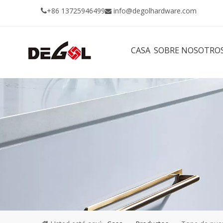
+86 13725946499
info@degolhardware.com


CASA
SOBRE NOSOTRO