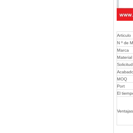
Articulo
N º de M
Marca
Material
Solicitud
Acabad
MOQ
Port
El tiemp
Ventajas