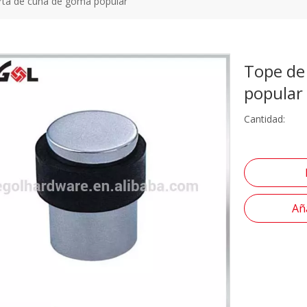
rta de cuña de goma popular
Tope de
popular
Cantidad:
Aña