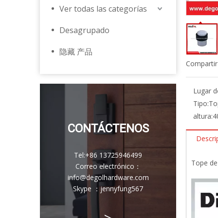
Ver todas las categorías
Desagrupado
隐藏 产品
Compartir
Lugar d
Tipo:
To
altura:
4
CONTÁCTENOS
Descri
Tel:
+86 13725946499
Tope de
Correo electrónico
：
info@degolhardware.com
Skype ：
jennyfung567
>