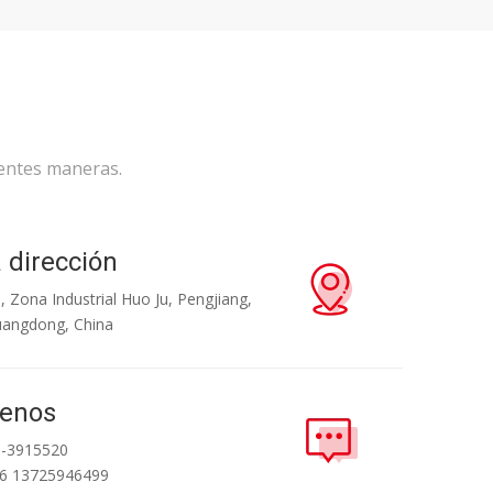
ientes maneras.
 dirección
1, Zona Industrial Huo Ju, Pengjiang,
uangdong, China
tenos
0-3915520
86 13725946499