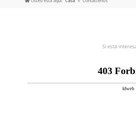
Usted está aquí:
Casa
»
Contáctenos
Si está intere