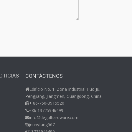
OTICIAS
CONTÁCTENOS
Edificio No. 1, Zona Industrial Huo Ju,

Pengjiang, Jiangmen, Guangdong, China
+ 86-750-3915520

+86 13725946499

info@degolhardware.com

jennyfung567

13725946499
