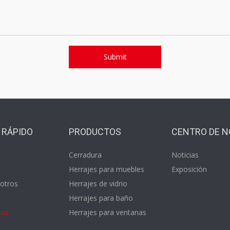
Submit
 RÁPIDO
PRODUCTOS
CENTRO DE N
Cerradura
Noticias
s
Herrajes para muebles
Exposición
otros
Herrajes de vidrio
Herrajes para baño
nos
Herrajes para ventanas