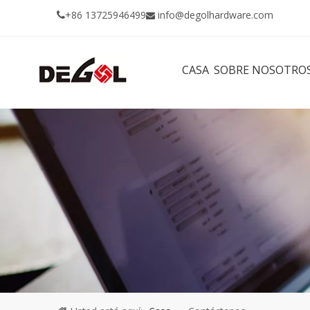
+86 13725946499
info@degolhardware.com


CASA
SOBRE NOSOTRO