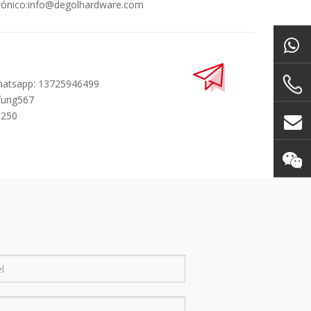
rónico:
info@degolhardware.com
hatsapp: 13725946499
fung567
8250