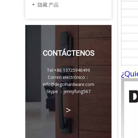
隐藏 产品
CONTÁCTENOS
Tel:
+86 13725946499
¿Qui
Correo electrónico
：
info@degolhardware.com
Skype ：
jennyfung567
>