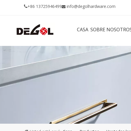
+86 13725946499
info@degolhardware.com


CASA
SOBRE NOSOTRO