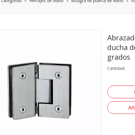
s categorías
»
Herrajes de vidrio
»
Bisagra de puerta de vidrio
»
Ab
Abrazade
ducha de
grados
Cantidad:
Aña