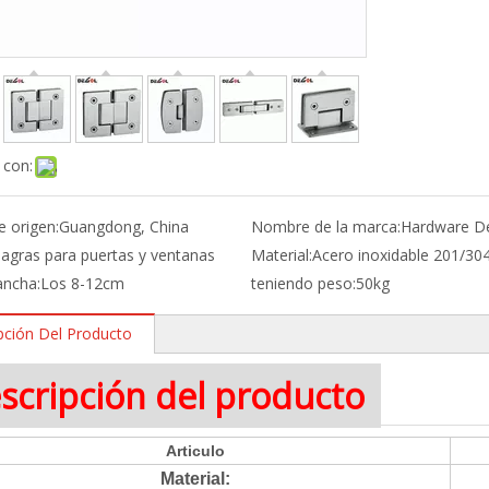
 con:
e origen:
Guangdong, China
Nombre de la marca:
Hardware D
sagras para puertas y ventanas
Material:
Acero inoxidable 201/30
ancha:
Los 8-12cm
teniendo peso:
50kg
pción Del Producto
scripción del producto
Articulo
Material: