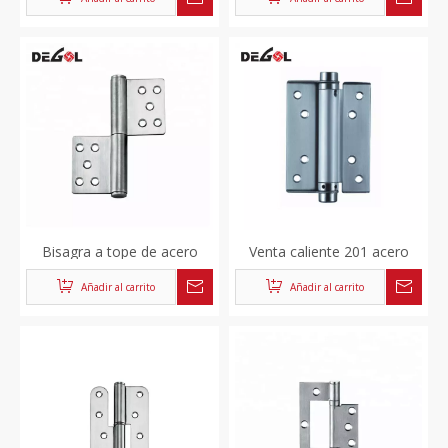
puerta con rodamiento de
forma de L Bisagra de
bolas de calidad SS 304 4
puerta y ventana inferior
Bisagra de puerta hidráulica
Bisagra a tope de acero
Venta caliente 201 acero
inoxidable con cojinetes de
inoxidable España vidrio
Añadir al carrito
Añadir al carrito
bolas de alta calidad
puerta y ventana fábrica
personalizada L forma
bisagra