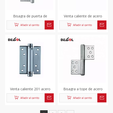
Bisagra de puerta de
Venta caliente de acero
gabinete de espejo de
inoxidable tipo de bisagra
Añadir al carrito
Añadir al carrito
cocina con cierre
pesada puerta batiente para
automático de alta calidad
puerta de madera
Venta caliente 201 acero
Bisagra a tope de acero
inoxidable España vidrio
inoxidable con cojinetes de
Añadir al carrito
Añadir al carrito
puerta y ventana fábrica
bolas de alta calidad
personalizada L forma
bisagra