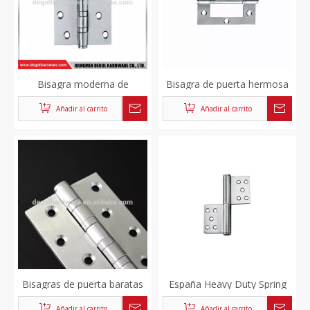
Bisagra moderna de
Bisagra de puerta hermosa
aluminio de alta calidad para
más barata para decorar
Añadir al carrito
Añadir al carrito
puertas de vidrio de alta
casas
resistencia
Bisagras de puerta baratas
España Heavy Duty Spring
de 102 mm Bisagras de
French Factory Custom en
Añadir al carrito
Añadir al carrito