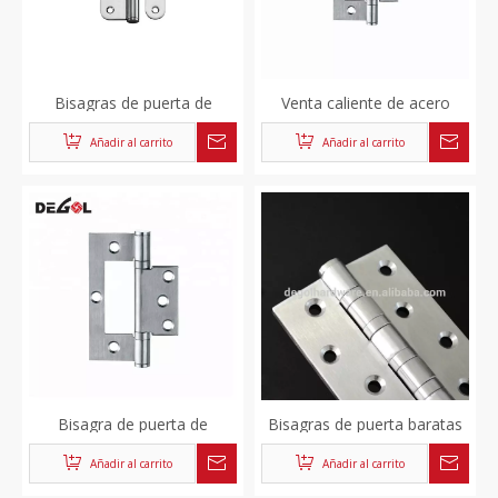
Bisagras de puerta de
Venta caliente de acero
madera L de alta calidad
inoxidable tipo de bisagra
Añadir al carrito
Añadir al carrito
para muebles Bisagras de
pesada puerta batiente para
acero inoxidable Sus304
puerta de madera
Bisagra de puerta de
Bisagras de puerta baratas
gabinete de espejo de
de 102 mm Bisagras de
Añadir al carrito
Añadir al carrito
cocina con cierre
puerta con rodamiento de