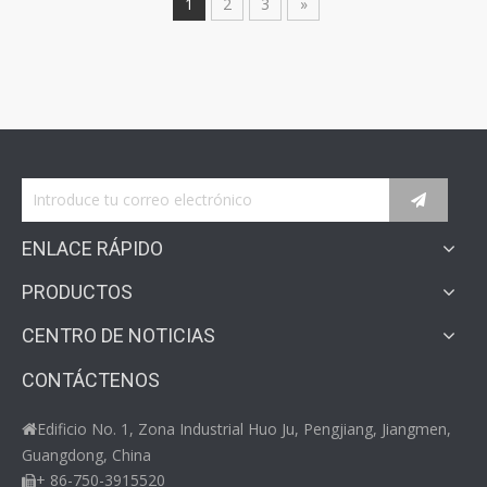
1
2
3
»
ENLACE RÁPIDO
PRODUCTOS
CENTRO DE NOTICIAS
CONTÁCTENOS
Edificio No. 1, Zona Industrial Huo Ju, Pengjiang, Jiangmen,

Guangdong, China
+ 86-750-3915520
