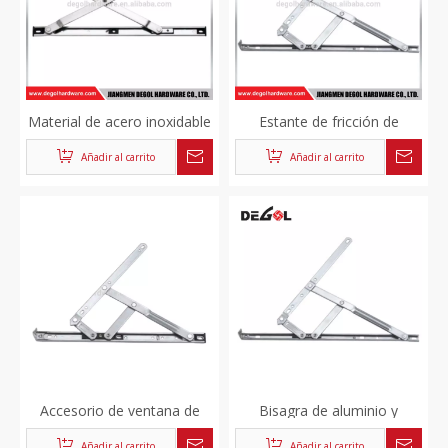
Material de acero inoxidable
Estante de fricción de
ventana abatible de aluminio
ventana de 4 barras de
Añadir al carrito
Añadir al carrito
soporte de fricción
acero inoxidable de 13.5 mm
para trabajo liviano
Accesorio de ventana de
Bisagra de aluminio y
aluminio soporte de ventana
ventana de PVC ajustable.
Añadir al carrito
Añadir al carrito