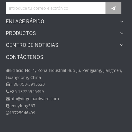
ENLACE RÁPIDO
PRODUCTOS
CENTRO DE NOTICIAS
CONTÁCTENOS
Edificio No. 1, Zona Industrial Huo Ju, Pengjiang, Jiangmen,

Guangdong, China
+ 86-750-3915520

+86 13725946499

info@degolhardware.com

jennyfung567

13725946499
