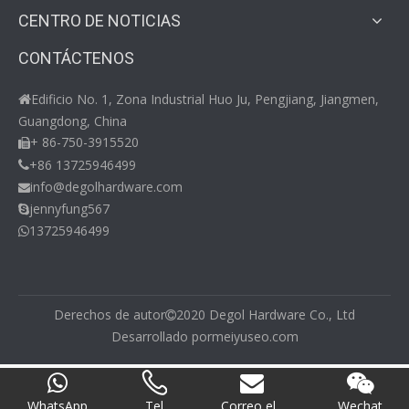
CENTRO DE NOTICIAS
CONTÁCTENOS
Edificio No. 1, Zona Industrial Huo Ju, Pengjiang, Jiangmen,

Guangdong, China
+ 86-750-3915520

+86 13725946499

info@degolhardware.com

jennyfung567

13725946499

Derechos de autor
2020 Degol Hardware Co., Ltd

Desarrollado por
meiyuseo.com
WhatsApp
Tel
Correo el...
Wechat