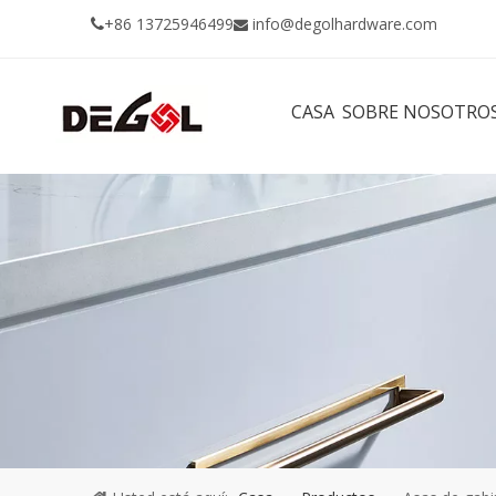
+86 13725946499
info@degolhardware.com


CASA
SOBRE NOSOTRO