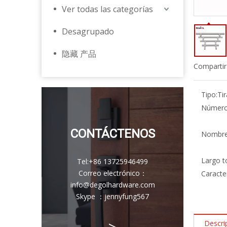
Ver todas las categorías
Desagrupado
隐藏 产品
Compartir
Tipo:
Ti
Número
CONTÁCTENOS
Nombre
Largo to
Tel:
+86 13725946499
Correo electrónico
：
Caracter
info@degolhardware.com
Skype ：
jennyfung567
>
Descri