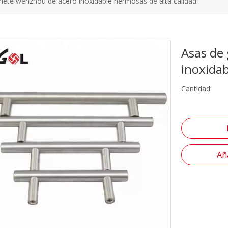
nete wenzhou de acero inoxidable hermosas de alta calidad
Asas de
inoxidab
Cantidad:
Aña