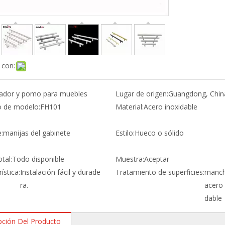
 con:
rador y pomo para muebles
Lugar de origen:
Guangdong, Chin
 de modelo:
FH101
Material:
Acero inoxidable
:
manijas del gabinete
Estilo:
Hueco o sólido
tal:
Todo disponible
Muestra:
Aceptar
ística:
Instalación fácil y durade
Tratamiento de superficies:
manch
ra.
acero 
dable
pción Del Producto