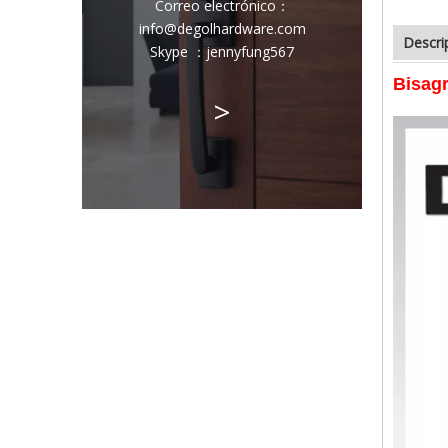
Correo electrónico
：
info@degolhardware.com
Descri
Skype ：
jennyfung567
Bisagr
>