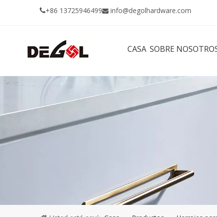
+86 13725946499
info@degolhardware.com


CASA
SOBRE NOSOTRO