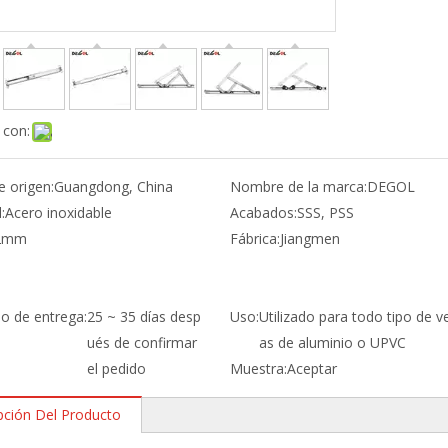
 con:
e origen:
Guangdong, China
Nombre de la marca:
DEGOL
:
Acero inoxidable
Acabados:
SSS, PSS
2mm
Fábrica:
Jiangmen
po de entrega:
25 ~ 35 días desp
Uso:
Utilizado para todo tipo de v
ués de confirmar
as de aluminio o UPVC
el pedido
Muestra:
Aceptar
pción Del Producto