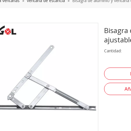
a ventanas
»
ventana de estancia
»
Bisagra de aluminio y ventana 
Bisagra
ajustabl
Cantidad:
Aña