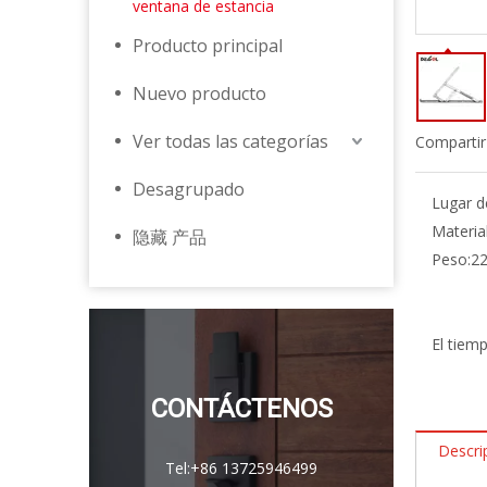
ventana de estancia
Producto principal
Nuevo producto
Ver todas las categorías
Compartir
Desagrupado
Lugar d
Material
隐藏 产品
Peso:
2
El tiem
CONTÁCTENOS
Descri
Tel:
+86 13725946499