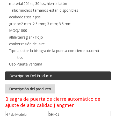
material:
201ss; 304ss; hierro; latón
Talla::
muchos tamaños están disponibles
acabados:
sss / pss
grosor:
2 mm; 2.5 mm; 3 mm; 3.5 mm
MOQ:
1000
alfiler:
arreglar / flojo
estilo:
Presión del aire
Tipo:
ajustar la bisagra de la puerta con cierre automá
tico
Uso:
Puerta ventana
Descripción Del Producto
Descripción del producto
Bisagra de puerta de cierre automático de
ajuste de alta calidad Jiangmen
N º de Modelo.:
DHI-01