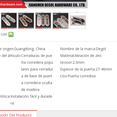
 con:
e origen:
Guangdong, China
Nombre de la marca:
Degol
del árticulo:
Cerraduras de pue
Material:
Aleación de zinc
rta corredera popu
Grosor:
2.5mm
lares para cerradur
Espesor de la puerta:
27-46mm
a de llave de puert
Uso:
Puerta corrediza
a corredera oculta
de madera
ística:
Instalación fácil y durade
ra.
pción Del Producto