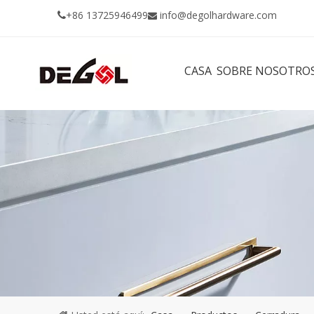
+86 13725946499
info@degolhardware.com


CASA
SOBRE NOSOTRO