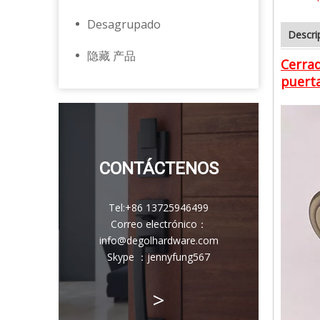
Desagrupado
Descri
隐藏 产品
Cerrad
puert
CONTÁCTENOS
Tel:
+86 13725946499
Correo electrónico
：
info@degolhardware.com
Skype ：
jennyfung567
>