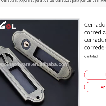
Cerraduras populares para puertas corredizas para puertas de made
Cerradu
corredi
cerradur
correde
Cantidad:
Aña