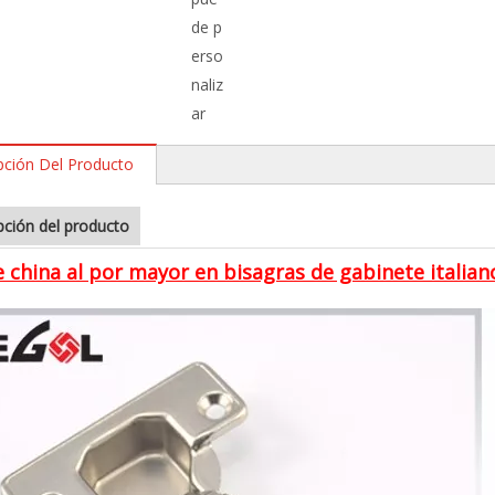
de p
erso
naliz
ar
pción Del Producto
pción del producto
e china al por mayor en bisagras de gabinete italia