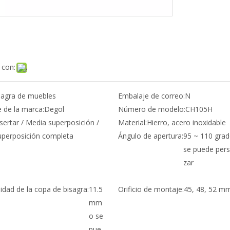
 con:
sagra de muebles
Embalaje de correo:
N
de la marca:
Degol
Número de modelo:
CH105H
sertar / Media superposición /
Material:
Hierro, acero inoxidable
uperposición completa
Ángulo de apertura:
95 ~ 110 grad
se puede pers
zar
idad de la copa de bisagra:
11.5
Orificio de montaje:
45, 48, 52 m
mm
o se
pue