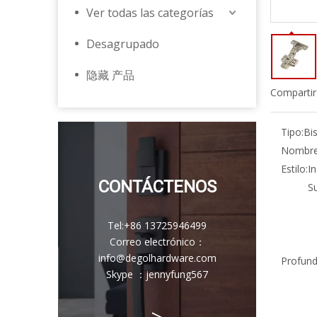
Ver todas las categorías
Desagrupado
隐藏 产品
Compartir
Tipo:
Bi
Nombre 
Estilo:
In
CONTÁCTENOS
S
Tel:
+86 13725946499
Correo electrónico
：
info@degolhardware.com
Profund
Skype ：
jennyfung567
>