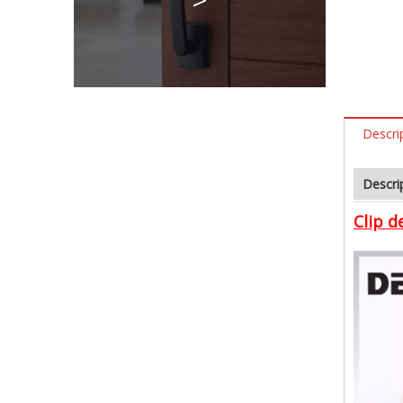
Descri
Descri
Clip d