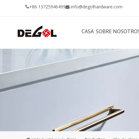
+86 13725946499
info@degolhardware.com


CASA
SOBRE NOSOTRO