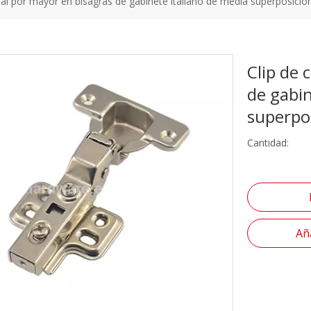
a al por mayor en bisagras de gabinete italiano de media superposició
Clip de 
de gabin
superpo
Cantidad:
Aña