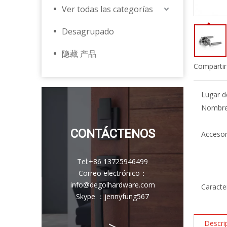
Ver todas las categorías
Desagrupado
隐藏 产品
Compartir
Lugar d
Nombre 
CONTÁCTENOS
Accesor
Tel:
+86 13725946499
Correo electrónico
：
info@degolhardware.com
Caracter
Skype ：
jennyfung567
>
Descri