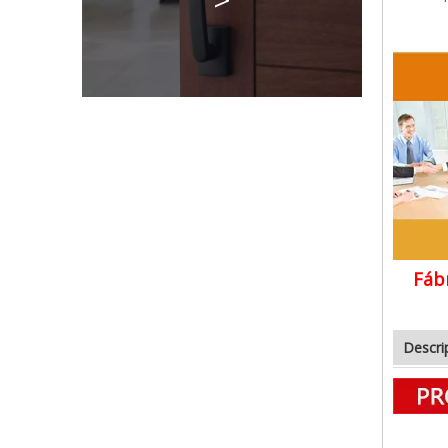
Fábr
Descri