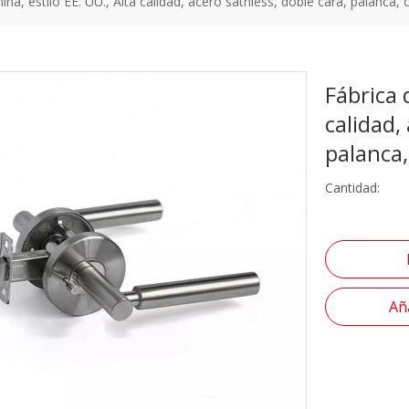
ina, estilo EE. UU., Alta calidad, acero satnless, doble cara, palanca, 
Fábrica 
calidad,
palanca
Cantidad:
Aña