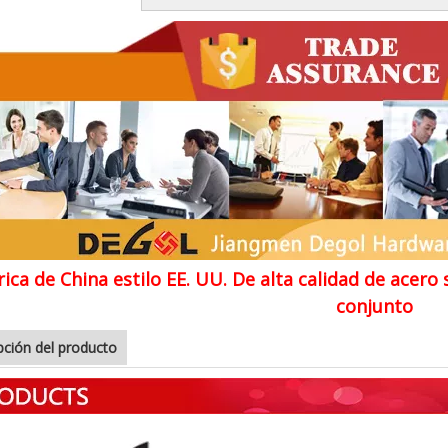
ica de China estilo EE. UU. De alta calidad de acero
conjunto
pción del producto