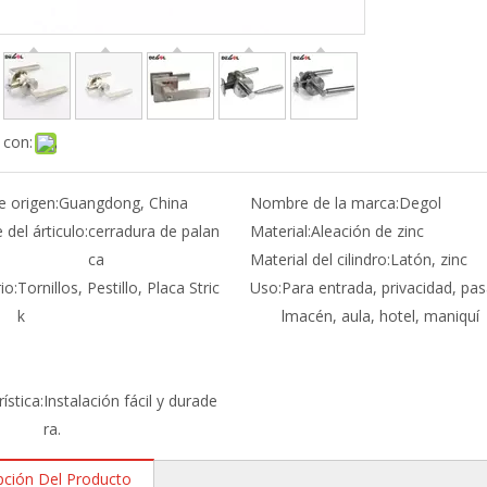
 con:
e origen:
Guangdong, China
Nombre de la marca:
Degol
del árticulo:
cerradura de palan
Material:
Aleación de zinc
ca
Material del cilindro:
Latón, zinc
io:
Tornillos, Pestillo, Placa Stric
Uso:
Para entrada, privacidad, pas
k
lmacén, aula, hotel, maniquí
ística:
Instalación fácil y durade
ra.
pción Del Producto