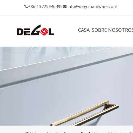
+86 13725946499
info@degolhardware.com


CASA
SOBRE NOSOTRO