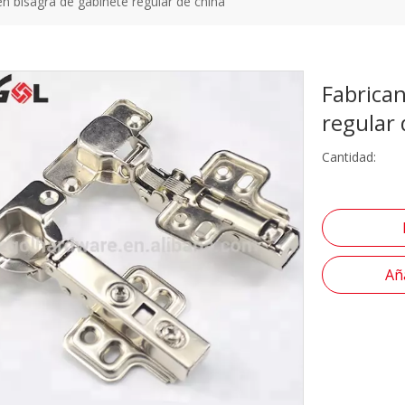
en bisagra de gabinete regular de china
Fabrican
regular
Cantidad:
Aña