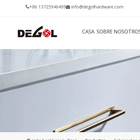
+86 13725946499
info@degolhardware.com


CASA
SOBRE NOSOTRO