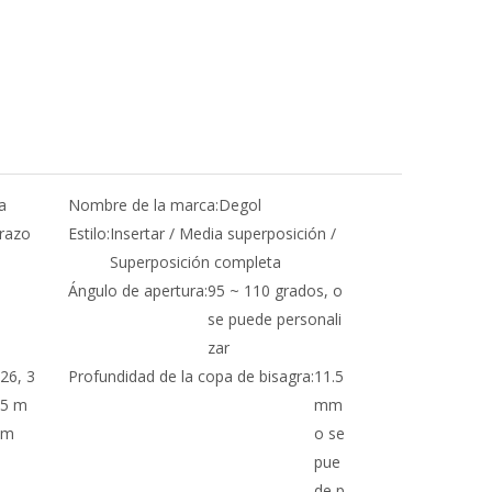
a
Nombre de la marca:
Degol
brazo
Estilo:
Insertar / Media superposición /
Superposición completa
Ángulo de apertura:
95 ~ 110 grados, o
se puede personali
zar
26, 3
Profundidad de la copa de bisagra:
11.5
5 m
mm
m
o se
pue
de p