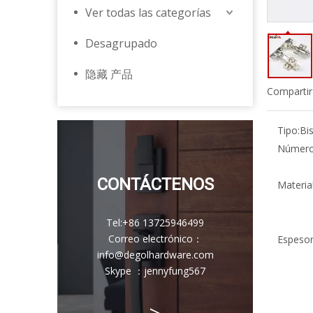
Ver todas las categorías
Desagrupado
隐藏 产品
Compartir
Tipo:
Bi
Número
CONTÁCTENOS
Material
Tel:
+86 13725946499
Correo electrónico
：
Espesor
info@degolhardware.com
Skype ：
jennyfung567
>