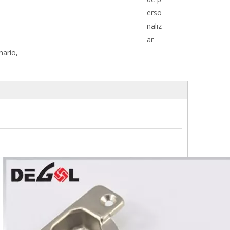
erso
naliz
ar
mario,