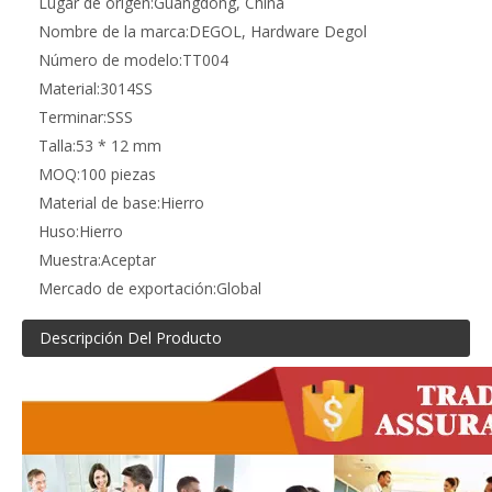
Lugar de origen:
Guangdong, China
Nombre de la marca:
DEGOL, Hardware Degol
Número de modelo:
TT004
Material:
3014SS
Terminar:
SSS
Talla:
53 * 12 mm
MOQ:
100 piezas
Material de base:
Hierro
Huso:
Hierro
Muestra:
Aceptar
Mercado de exportación:
Global
Descripción Del Producto