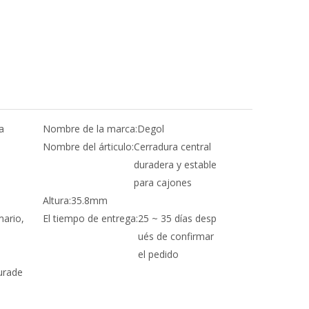
a
Nombre de la marca:
Degol
Nombre del árticulo:
Cerradura central
duradera y estable
para cajones
Altura:
35.8mm
mario,
El tiempo de entrega:
25 ~ 35 días desp
ués de confirmar
el pedido
durade