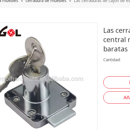
a muebles
»
cerradura de muebles
»
Las cerraduras de cajón de es
Las cerr
central
baratas
Cantidad:
Aña