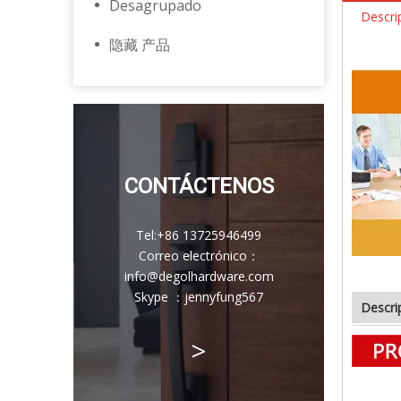
Desagrupado
Descri
隐藏 产品
CONTÁCTENOS
Tel:
+86 13725946499
Correo electrónico
：
info@degolhardware.com
Skype ：
jennyfung567
Descri
>