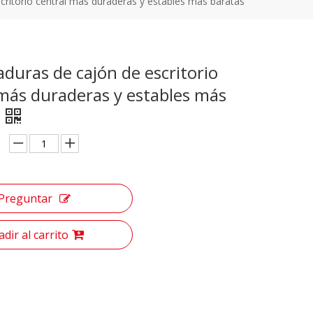
critorio central más duraderas y estables más baratas
aduras de cajón de escritorio
 más duraderas y estables más
Preguntar
dir al carrito