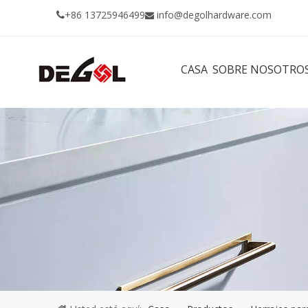
+86 13725946499
info@degolhardware.com


CASA
SOBRE NOSOTRO