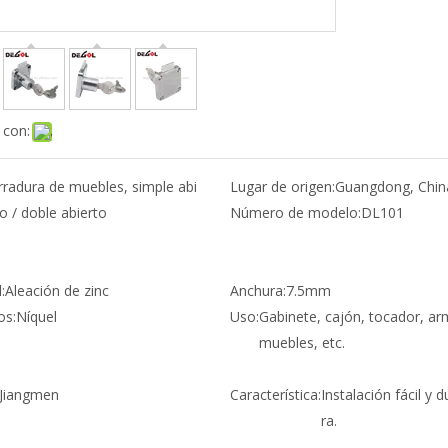
 con:
rradura de muebles, simple abi
Lugar de origen:
Guangdong, Chin
o / doble abierto
Número de modelo:
DL101
:
Aleación de zinc
Anchura:
7.5mm
os:
Níquel
Uso:
Gabinete, cajón, tocador, ar
muebles, etc.
Jiangmen
Característica:
Instalación fácil y 
ra.