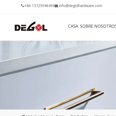
+86 13725946499
info@degolhardware.com


CASA
SOBRE NOSOTRO