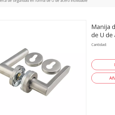
erta de seguridad en forma de U de acero inoxidable
Manija 
de U de 
Cantidad:
Aña