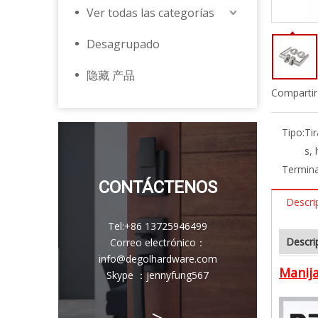
Ver todas las categorías
Desagrupado
隐藏 产品
Compartir
Tipo:
Ti
s,
Termina
CONTÁCTENOS
Descri
Tel:
+86 13725946499
Descri
Correo electrónico
：
info@degolhardware.com
Manija
Skype ：
jennyfung567
>