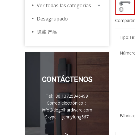
Ver todas las categorías
Desagrupado
Compartir
隐藏 产品
Tipo:
Ti
Número
CONTÁCTENOS
Tel:
+86 13725946499
Correo electrónico
：
info@degolhardware.com
Fábrica:
Skype ：
jennyfung567
>