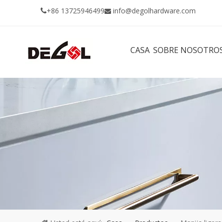
+86 13725946499
info@degolhardware.com


CASA
SOBRE NOSOTRO