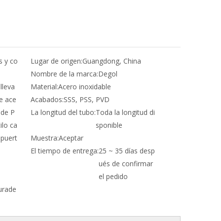
s y co
Lugar de origen:
Guangdong, China
Nombre de la marca:
Degol
lleva
Material:
Acero inoxidable
e ace
Acabados:
SSS, PSS, PVD
 de P
La longitud del tubo:
Toda la longitud di
ilo ca
sponible
 puert
Muestra:
Aceptar
El tiempo de entrega:
25 ~ 35 días desp
ués de confirmar
el pedido
durade