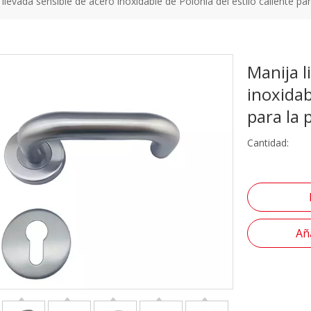
 llevada sensible de acero inoxidable de Polonia del estilo caliente pa
Manija l
inoxidab
para la
Cantidad:
Aña