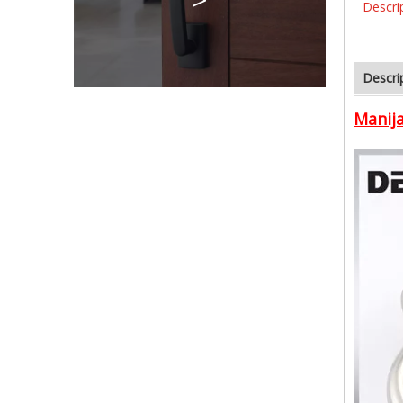
Descri
Descri
Manija