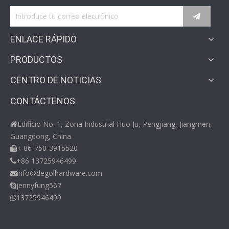
ENLACE RÁPIDO
PRODUCTOS
CENTRO DE NOTICIAS
CONTÁCTENOS
Edificio No. 1, Zona Industrial Huo Ju, Pengjiang, Jiangmen,

Guangdong, China
+ 86-750-3915520

+86 13725946499

info@degolhardware.com

jennyfung567

13725946499
