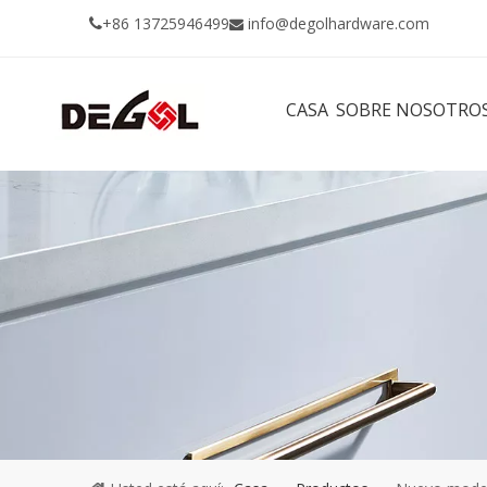
+86 13725946499
info@degolhardware.com


CASA
SOBRE NOSOTRO