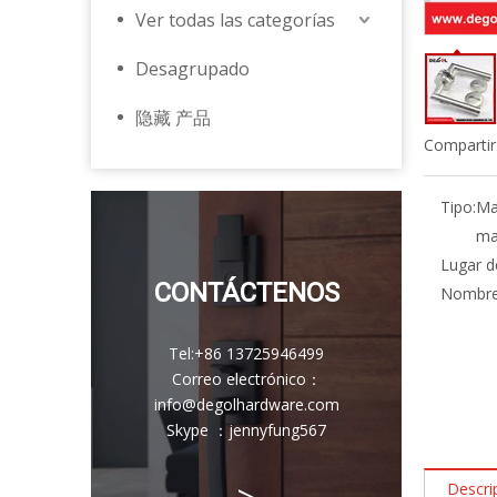
Ver todas las categorías
Desagrupado
隐藏 产品
Compartir
Tipo:
Ma
ma
Lugar d
CONTÁCTENOS
Nombre 
Tel:
+86 13725946499
Correo electrónico
：
info@degolhardware.com
Skype ：
jennyfung567
>
Descri