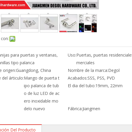
 con:
nijas para puertas y ventanas,
Uso:
Puertas, puertas residenciale
nillas tipo palanca
merciales
e origen:
Guangdong, China
Nombre de la marca:
Degol
del árticulo:
Mango de puerta t
Acabados:
SSS, PSS, PVD
ipo palanca de tub
El dia del tubo:
19mm, 22mm
o de luz LED de ac
ero inoxidable mo
delo nuevo
Fábrica:
Jiangmen
pción Del Producto