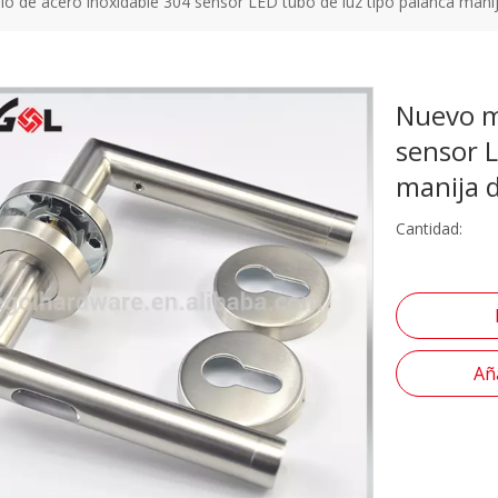
 de acero inoxidable 304 sensor LED tubo de luz tipo palanca manij
Nuevo m
sensor L
manija 
Cantidad:
Aña