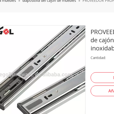
a muebles
»
diapositiva del cajón de muebles
»
PROVEEDOR PROFESI
PROVEED
de cajón
inoxida
Cantidad:
Aña