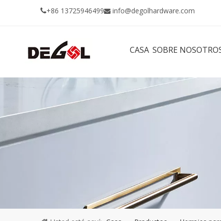
+86 13725946499
info@degolhardware.com


CASA
SOBRE NOSOTRO