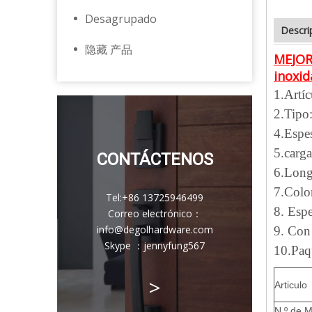
Desagrupado
Descri
隐藏 产品
MEJOR
inoxid
1.Artí
2.Tipo:
4.Espe
5.carg
CONTÁCTENOS
6.Long
7.Colo
Tel:
+86 13725946499
8. Espe
Correo electrónico
：
info@degolhardware.com
9. Con 
Skype ：
jennyfung567
10.Paqu
>
Articulo
N º de M