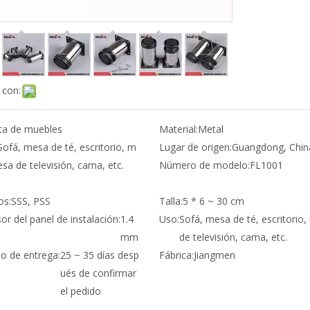
 con:
ta de muebles
Material:
Metal
Sofá, mesa de té, escritorio, m
Lugar de origen:
Guangdong, Chin
esa de televisión, cama, etc.
Número de modelo:
FL1001
os:
SSS, PSS
Talla:
5 * 6 ~ 30 cm
or del panel de instalación:
1.4
Uso:
Sofá, mesa de té, escritorio
mm
de televisión, cama, etc.
po de entrega:
25 ~ 35 días desp
Fábrica:
Jiangmen
ués de confirmar
el pedido