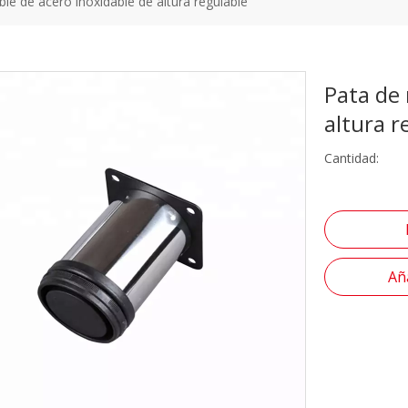
le de acero inoxidable de altura regulable
Pata de 
altura r
Cantidad:
Aña