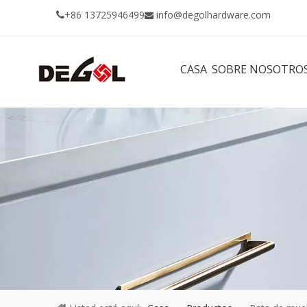
+86 13725946499
info@degolhardware.com


CASA
SOBRE NOSOTRO