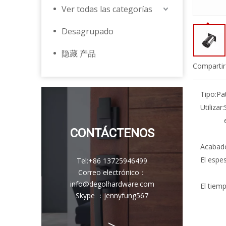
Ver todas las categorías
Desagrupado
隐藏 产品
Compartir
Tipo:
Pa
Utilizar:
CONTÁCTENOS
Acabad
El espes
Tel:
+86 13725946499
Correo electrónico
：
info@degolhardware.com
El tiem
Skype ：
jennyfung567
>