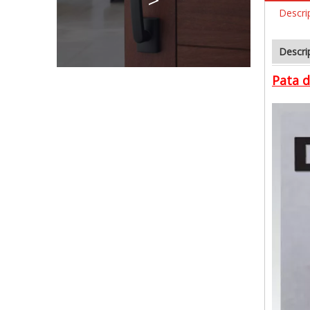
Descri
Descri
Pata d