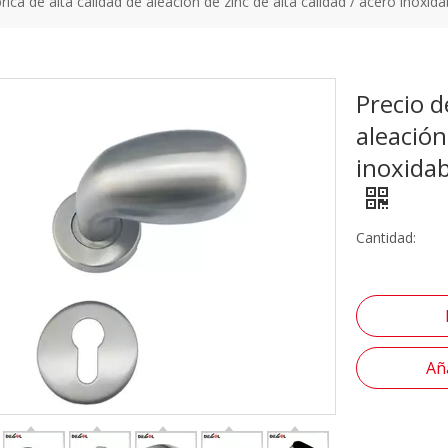
rica de alta calidad de aleación de zinc de alta calidad / acero inoxid
Precio d
aleación
inoxidab
Cantidad:
Aña