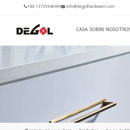
+86 13725946499
info@degolhardware.com


CASA
SOBRE NOSOTRO