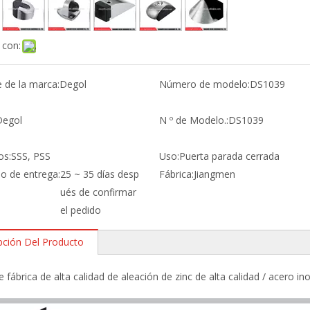
 con:
de la marca:
Degol
Número de modelo:
DS1039
Degol
N º de Modelo.:
DS1039
os:
SSS, PSS
Uso:
Puerta parada cerrada
po de entrega:
25 ~ 35 días desp
Fábrica:
Jiangmen
ués de confirmar
el pedido
pción Del Producto
e fábrica de alta calidad de aleación de zinc de alta calidad / acero in