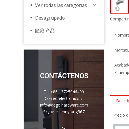
Ver todas las categorías
Desagrupado
Compartir
隐藏 产品
Nombre 
Marca:
Acabad
El tiem
CONTÁCTENOS
Tel:
+86 13725946499
Correo electrónico
：
Descri
info@degolhardware.com
Skype ：
jennyfung567
Precio d
>