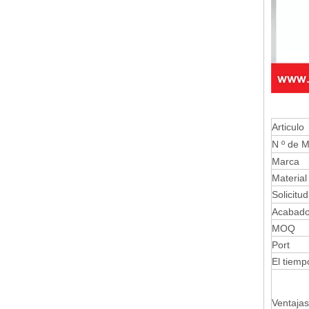
Articulo
N º de M
Marca
Material
Solicitud
Acabad
MOQ
Port
El tiemp
Ventajas