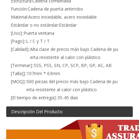
Estructura:
Cadena combinada
Función:
Cadena de puerta antirrobo
Material:
Acero inoxidable, acero inoxidable
Estándar o no estándar:
Estándar
[Uso]::
Puerta ventana
[Pago]::
L / C y T / T
[Calidad]::
Alta clase de precio más bajo Cadena de pu
erta resistente al calor con plástico
[Terminar]::
SSS, PSS, SN, CP, SCP, BP, GP, AC, AB
[Talla]]::
107mm * 63mm
[MOQ]::
500 piezas del precio más bajo Cadena de pu
erta resistente al calor con plástico
[El tiempo de entrega]::
35-45 días
Descripción Del Producto