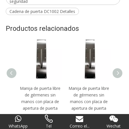
seguridad
Cadena de puerta DC1002 Detalles
Productos relacionados
a libre
Manija de puerta libre
Nuevo diseño
Nu
 sin
de gérmenes sin
moderno cuadrado
mode
ca de
manos con placa de
clásico ss304 manija
clási
uerta
apertura de puerta
de puerta de placa
de p
WhatsApp
Tel
Correo el...
Wechat