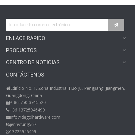
ENLACE RÁPIDO
PRODUCTOS
CENTRO DE NOTICIAS
CONTÁCTENOS
Edificio No. 1, Zona Industrial Huo Ju, Pengjiang, Jiangmen,

Guangdong, China
+ 86-750-3915520

+86 13725946499

info@degolhardware.com

jennyfung567

13725946499
