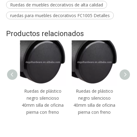
Ruedas de muebles decorativos de alta calidad
ruedas para muebles decorativos FC1005 Detalles
Productos relacionados
stico
Ruedas de plástico
Ruedas de muebles
ioso
negro silencioso
rústicos decorativos
ficina
40mm silla de oficina
de nylon de alta
reno
pierna con freno
calidad