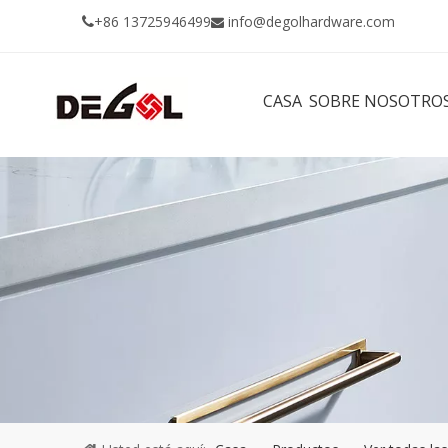
+86 13725946499
info@degolhardware.com


CASA
SOBRE NOSOTRO