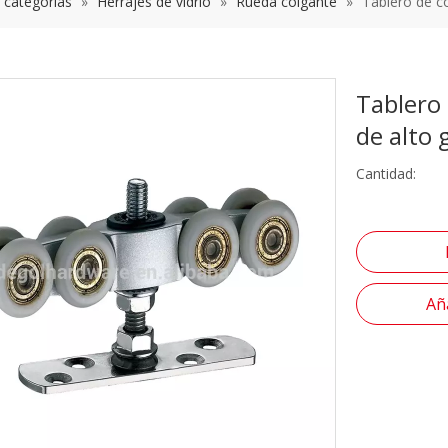
s categorías
»
Herrajes de vidrio
»
Rueda colgante
»
Tablero de co
Tablero 
de alto
Cantidad:
Aña