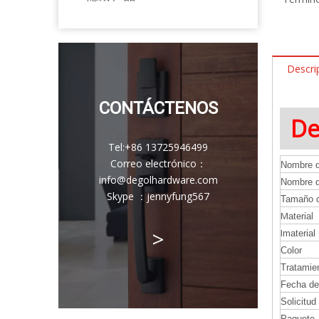
Descri
CONTÁCTENOS
De
Tel:
+86 13725946499
Correo electrónico
：
Nombre d
info@degolhardware.com
Nombre d
Skype ：
jennyfung567
Tamaño de
M
aterial
>
I
material 
Color
Tratamien
Fecha de
Solicitud
Paquete