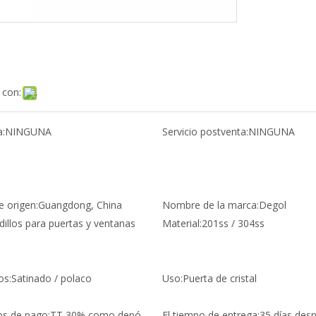
 con:
a:
NINGUNA
Servicio postventa:
NINGUNA
e origen:
Guangdong, China
Nombre de la marca:
Degol
dillos para puertas y ventanas
Material:
201ss / 304ss
os:
Satinado / polaco
Uso:
Puerta de cristal
s de pago:
TT 30% como depó
El tiempo de entrega:
35 días des