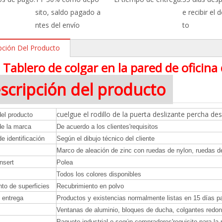
sito, saldo pagado a
e recibir el 
ntes del envío
to
pción Del Producto
Tablero de colgar en la pared de oficina
scripción del producto
cuelgue el rodillo de la puerta deslizante percha de
el producto
e la marca
De acuerdo a los clientes
'
requisitos
 identificación
Según el dibujo técnico del cliente
Marco de aleación de zinc con ruedas de nylon, ruedas de
nsert
Polea
Todos los colores disponibles
to de superficies
Recubrimiento en polvo
 entrega
Productos y existencias normalmente listas en 15 días pa
Ventanas de aluminio, bloques de ducha, colgantes redond
Paquete industrial o según compradores
'
requisito para la