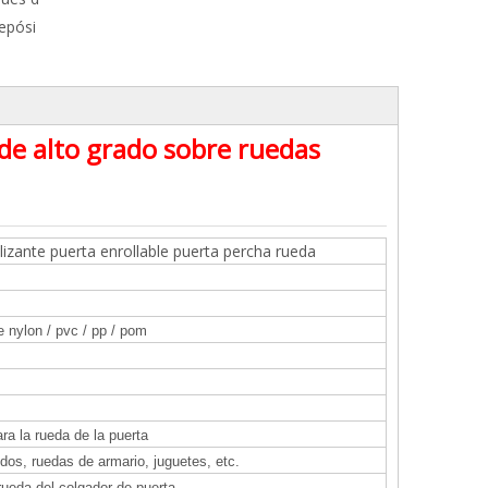
depósi
 de alto grado sobre ruedas
slizante puerta enrollable puerta percha rueda
 nylon / pvc / pp / pom
ra la rueda de la puerta
os, ruedas de armario, juguetes, etc.
 rueda del colgador de puerta