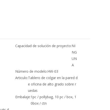
Capacidad de solución de proyecto:
NI
NG
UN
A
Número de modelo:
HW-03
Articulo:
Tablero de colgar en la pared d
e oficina de alto grado sobre r
uedas
Embalaje:
1pc / pollybag, 10 pc / box, 1
0box / ctn
pués d