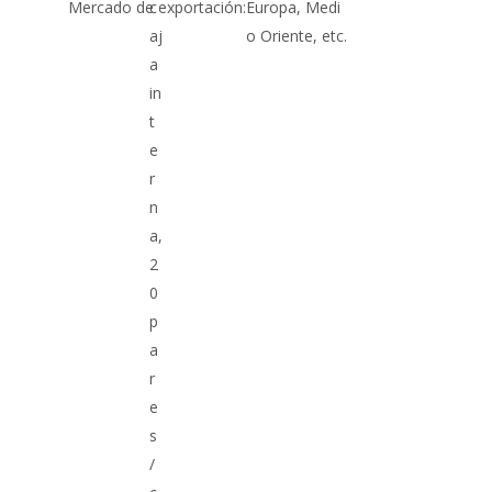
Mercado de exportación:
c
Europa, Medi
aj
o Oriente, etc.
a
in
t
e
r
n
a,
2
0
p
a
r
e
s
/