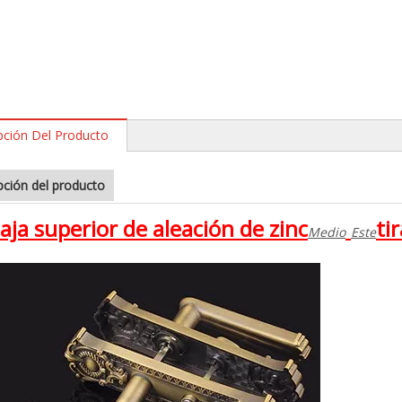
pción Del Producto
pción del producto
aja superior de aleación de zinc
ti
Medio
Este