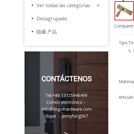
Ver todas las categorías
Desagrupado
Compartir
隐藏 产品
Tipo:
Ti
s, 
CONTÁCTENOS
Material
Tel:
+86 13725946499
Articulo
Correo electrónico
：
info@degolhardware.com
Skype ：
jennyfung567
>