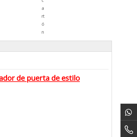
c
a
rt
ó
n
rador de puerta de estilo