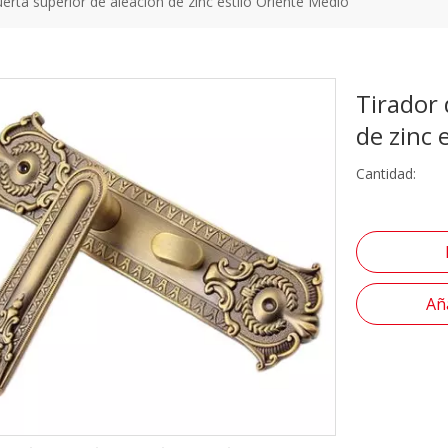
uerta superior de aleación de zinc estilo Oriente Medio
Tirador 
de zinc 
Cantidad:
Aña