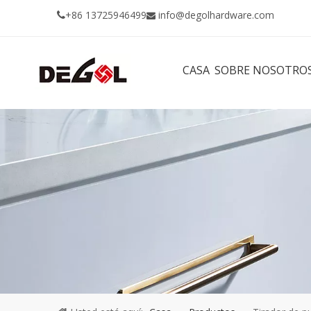
+86 13725946499
info@degolhardware.com


CASA
SOBRE NOSOTRO