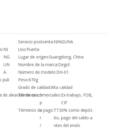
Servicio postventa:
NINGUNA
o:
NI
Uso:
Puerta
NG
Lugar de origen:
Guangdong, China
UN
Nombre de la marca:
Degol
A
Número de modelo:
DH-01
 puli
Peso:
670g
Grado de calidad:
Alta calidad
a de aleación de zinc:
Términos comerciales:
1
Ex-trabajo, FOB,
p
CIF
Términos de pago:
a
TT30% como depós
r
ito, pago del saldo a
/
ntes del envío