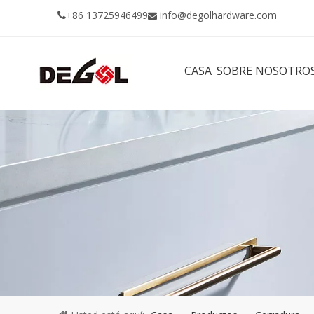
+86 13725946499
info@degolhardware.com


CASA
SOBRE NOSOTRO