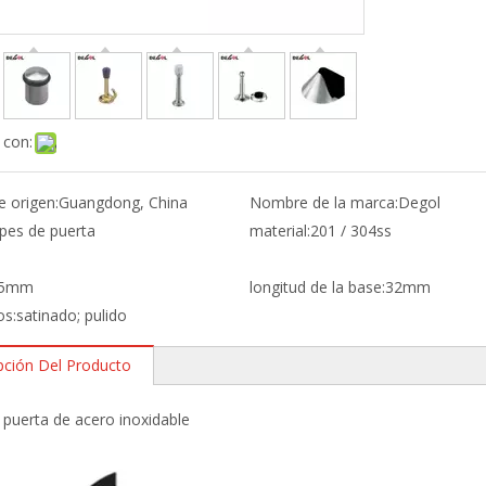
 con:
e origen:
Guangdong, China
Nombre de la marca:
Degol
pes de puerta
material:
201 / 304ss
5mm
longitud de la base:
32mm
os:
satinado; pulido
pción Del Producto
puerta de acero inoxidable