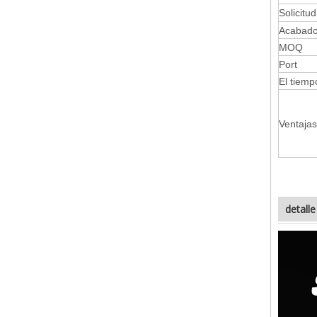
Solicitud
Acabad
MOQ
Port
El tiemp
Ventajas
detall