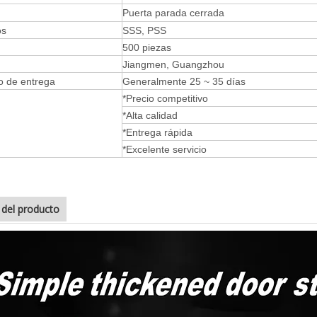
Puerta parada cerrada
os
SSS, PSS
500 piezas
Jiangmen, Guangzhou
o de entrega
Generalmente 25 ~ 35 días
*Precio competitivo
*Alta calidad
*Entrega rápida
*Excelente servicio
e del producto