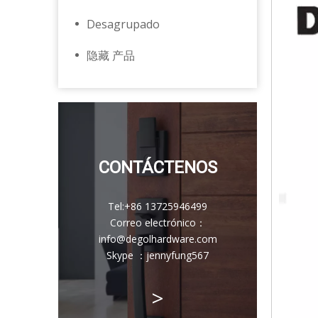
Desagrupado
隐藏 产品
CONTÁCTENOS
Tel:
+86 13725946499
Correo electrónico
：
info@degolhardware.com
Skype ：
jennyfung567
>