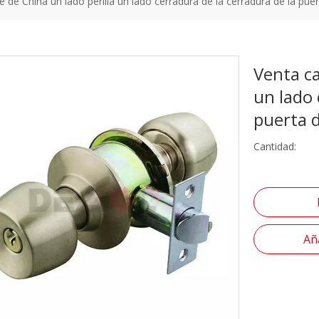
e de China un lado perilla un lado cerradura de la cerradura de la puert
Venta ca
un lado 
puerta d
Cantidad:
Aña