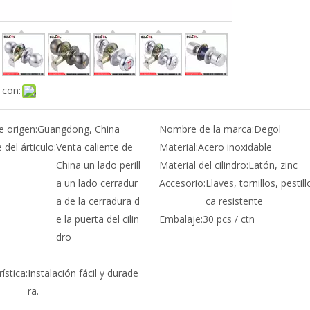
 con:
e origen:
Guangdong, China
Nombre de la marca:
Degol
del árticulo:
Venta caliente de
Material:
Acero inoxidable
China un lado perill
Material del cilindro:
Latón, zinc
a un lado cerradur
Accesorio:
Llaves, tornillos, pestill
a de la cerradura d
ca resistente
e la puerta del cilin
Embalaje:
30 pcs / ctn
dro
ística:
Instalación fácil y durade
ra.