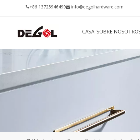
+86 13725946499
info@degolhardware.com


CASA
SOBRE NOSOTRO