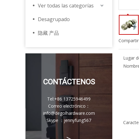
Ver todas las categorías
Desagrupado
隐藏 产品
Compartir
Lugar d
Nombre 
CONTÁCTENOS
Tel:
+86 13725946499
Correo electrónico
：
info@degolhardware.com
Skype ：
jennyfung567
Caracter
>