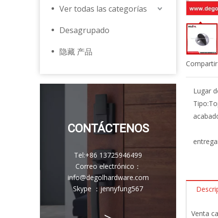
Ver todas las categorías
Desagrupado
隐藏 产品
Compartir
Lugar d
Tipo:
To
acabad
CONTÁCTENOS
entrega
Tel:
+86 13725946499
Correo electrónico
：
info@degolhardware.com
Skype ：
jennyfung567
Descri
>
Venta ca