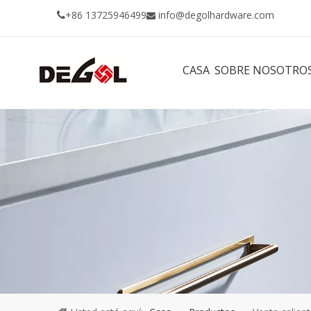
+86 13725946499
info@degolhardware.com


CASA
SOBRE NOSOTRO