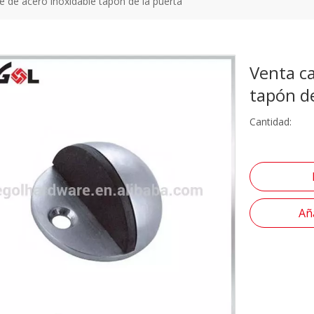
te de acero inoxidable tapón de la puerta
Venta ca
tapón d
Cantidad:
Aña