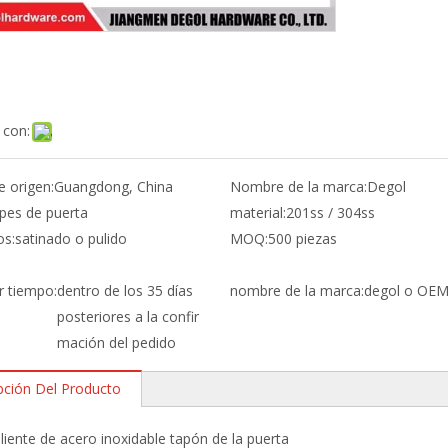
 con:
e origen:
Guangdong, China
Nombre de la marca:
Degol
pes de puerta
material:
201ss / 304ss
os:
satinado o pulido
MOQ:
500 piezas
r tiempo:
dentro de los 35 días
nombre de la marca:
degol o OE
posteriores a la confir
mación del pedido
pción Del Producto
liente de acero inoxidable tapón de la puerta