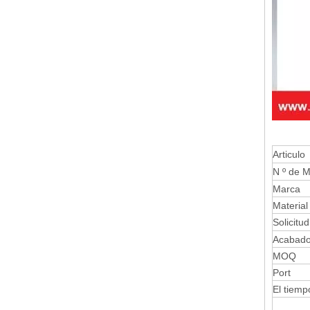
Articulo
N º de M
Marca
Material
Solicitud
Acabad
MOQ
Port
El tiemp