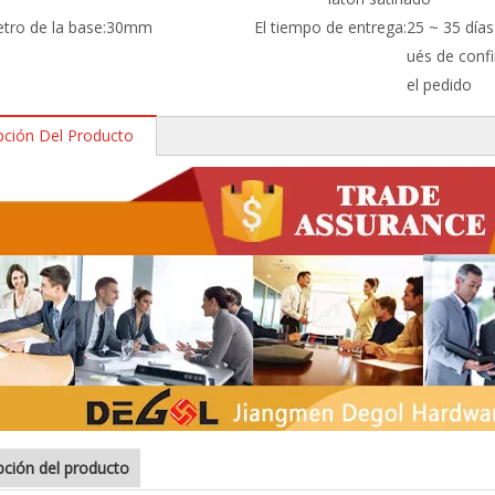
etro de la base:
30mm
El tiempo de entrega:
25 ~ 35 días
ués de conf
el pedido
pción Del Producto
pción del producto