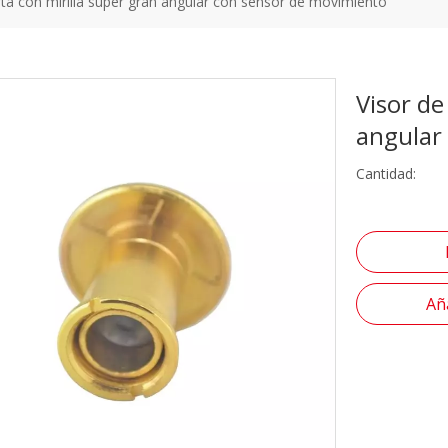
rta con mirilla super gran angular con sensor de movimiento
Visor de
angular
Cantidad:
Aña