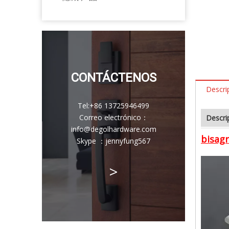
CONTÁCTENOS
Descri
Tel:
+86 13725946499
Correo electrónico
：
Descri
info@degolhardware.com
bisagr
Skype ：
jennyfung567
>