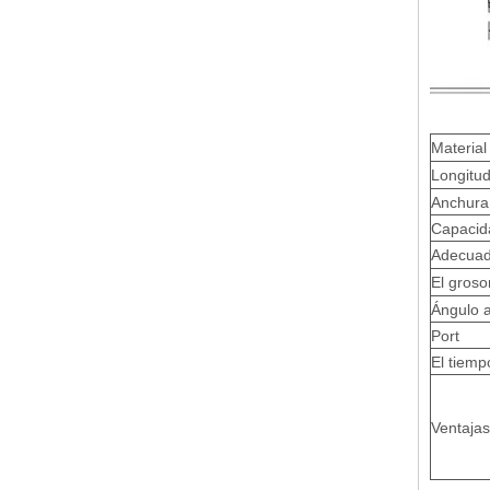
Material
Longitu
Anchura
Capacid
Adecuado
El groso
Ángulo 
Port
El tiemp
Ventajas