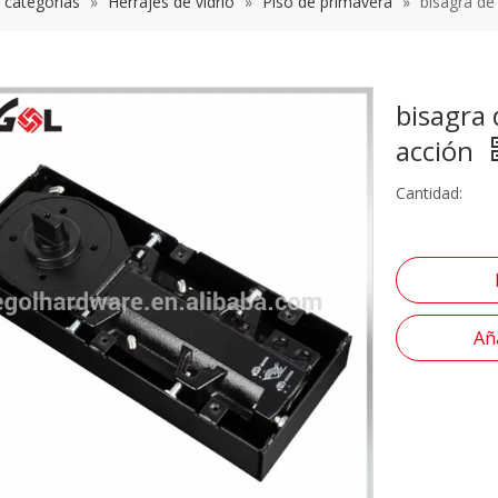
s categorías
»
Herrajes de vidrio
»
Piso de primavera
»
bisagra de
bisagra 
acción
Cantidad:
Aña