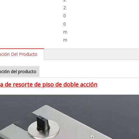
2
0
0
m
m
pción Del Producto
pción del producto
a de resorte de piso de doble acción