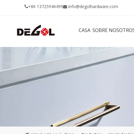
+86 13725946499
info@degolhardware.com


CASA
SOBRE NOSOTRO