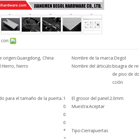
 con:
e origen:
Guangdong, China
Nombre de la marca:
Degol
:
Hierro, hierro
Nombre del árticulo:
bisagra de re
de piso de do
cción
o para el tamaño de la puerta.:
1
El grosor del panel:
2.0mm
0
Muestra:
Aceptar
0
0
*
Tipo:
Cierrapuertas
2