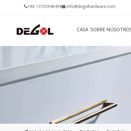
+86 13725946499
info@degolhardware.com


CASA
SOBRE NOSOTRO