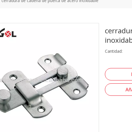
cerradura de cadena de puerta de acero inoxidable
cerradu
inoxida
Cantidad:
Aña