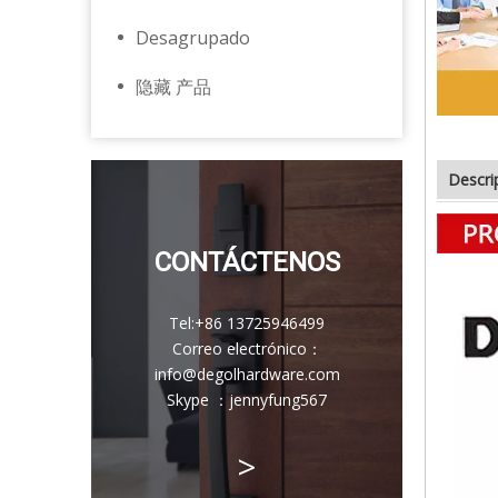
Desagrupado
隐藏 产品
Descri
CONTÁCTENOS
Tel:
+86 13725946499
Correo electrónico
：
info@degolhardware.com
Skype ：
jennyfung567
>