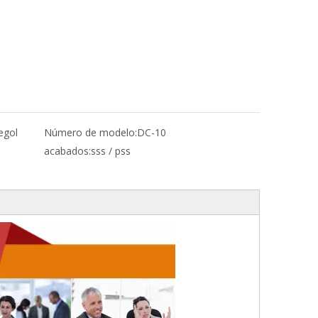
egol
Número de modelo:
DC-10
acabados:
sss / pss