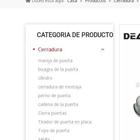
Usted está aquí:
Casa
»
Productos
»
Cerradura
»
CATEGORIA DE PRODUCTO
Cerradura
manija de puerta
bisagra de la puerta
cilindro
cerradura de mortaja
perno de puerta
cadena de la puerta
Cierra puertas
Tirador de puerta en placa
Tope de puerta
Mirilla