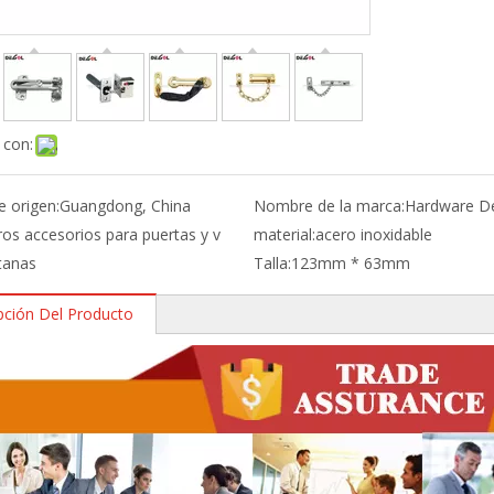
 con:
e origen:
Guangdong, China
Nombre de la marca:
Hardware D
ros accesorios para puertas y v
material:
acero inoxidable
tanas
Talla:
123mm * 63mm
pción Del Producto