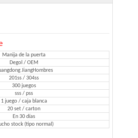
e
Manija de la puerta
Degol / OEM
uangdong JiangHombres
201ss / 304ss
300 juegos
sss / pss
1 juego / caja blanca
20 set / carton
En 30 días
cho stock (tipo normal)