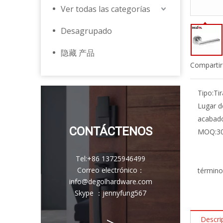
Ver todas las categorías
Desagrupado
隐藏 产品
Compartir
Tipo:
Ti
Lugar d
acabad
CONTÁCTENOS
MOQ:
3
Tel:
+86 13725946499
Correo electrónico
：
término
info@degolhardware.com
Skype ：
jennyfung567
>
Descri