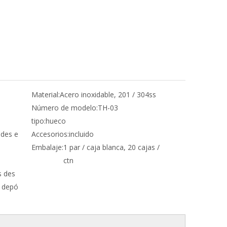
Material:
Acero inoxidable, 201 / 304ss
Número de modelo:
TH-03
tipo:
hueco
edes e
Accesorios:
incluido
Embalaje:
1 par / caja blanca, 20 cajas /
ctn
s des
l depó