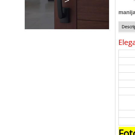
manija
Descri
Eleg
Fot