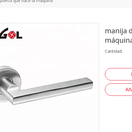
 puerta que hace la máquina
manija d
máquin
Cantidad:
Aña