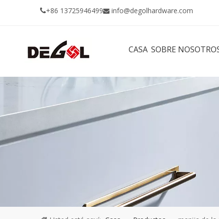
+86 13725946499
info@degolhardware.com


CASA
SOBRE NOSOTRO