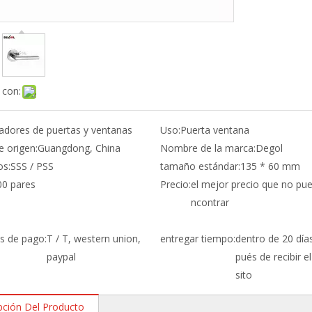
 con:
radores de puertas y ventanas
Uso:
Puerta ventana
e origen:
Guangdong, China
Nombre de la marca:
Degol
os:
SSS / PSS
tamaño estándar:
135 * 60 mm
00 pares
Precio:
el mejor precio que no pu
ncontrar
s de pago:
T / T, western union,
entregar tiempo:
dentro de 20 día
paypal
pués de recibir e
sito
pción Del Producto